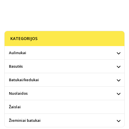
KATEGORIJOS
Aulinukai
Basutės
Batukai/kedukai
Nuolaidos
Žaislai
Žieminiai batukai