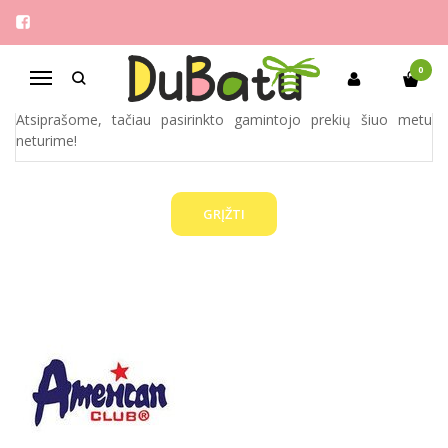
AMERICAN CLUB
Pagrindinis
Pirkite pagal gamintoją
American Club
0
Navigacija
Atsiprašome, tačiau pasirinkto gamintojo prekių šiuo metu
neturime!
GRĮŽTI