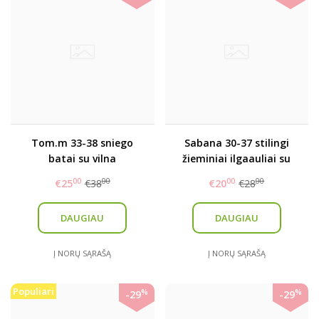
Tom.m 33-38 sniego
Sabana 30-37 stilingi
batai su vilna
žieminiai ilgaauliai su
kailiuku
00
00
00
00
€25
€38
€20
€28
DAUGIAU
DAUGIAU
Į NORŲ SĄRAŠĄ
Į NORŲ SĄRAŠĄ
Populiari
%
%
-29
-29