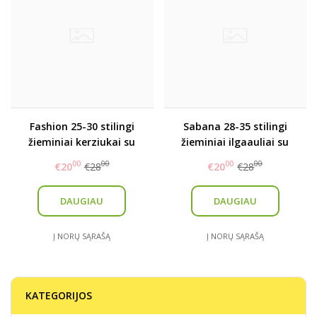
Fashion 25-30 stilingi
Sabana 28-35 stilingi
žieminiai kerziukai su
žieminiai ilgaauliai su
kailiuku (mažinti)
kailiuku
00
00
00
00
€20
€28
€20
€28
DAUGIAU
DAUGIAU
Į NORŲ SĄRAŠĄ
Į NORŲ SĄRAŠĄ
KATEGORIJOS