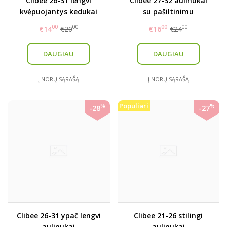
Clibee 26-31 lengvi
Clibee 27-32 aulinukai
kvėpuojantys kedukai
su pašiltinimu
00
00
00
00
€14
€20
€16
€24
DAUGIAU
DAUGIAU
Į NORŲ SĄRAŠĄ
Į NORŲ SĄRAŠĄ
Populiari
%
%
-28
-27
Clibee 26-31 ypač lengvi
Clibee 21-26 stilingi
aulinukai
aulinukai