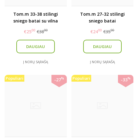
Tom.m 33-38 stilingi
Tom.m 27-32 stilingi
sniego batai su vilna
sniego batai
00
00
00
00
€25
€38
€24
€35
DAUGIAU
DAUGIAU
Į NORŲ SĄRAŠĄ
Į NORŲ SĄRAŠĄ
Populiari
Populiari
%
%
-27
-33