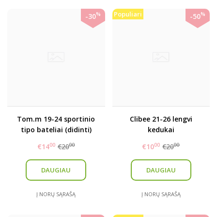
Populiari
%
%
-30
-50
Tom.m 19-24 sportinio
Clibee 21-26 lengvi
tipo bateliai (didinti)
kedukai
00
00
00
00
€14
€20
€10
€20
DAUGIAU
DAUGIAU
Į NORŲ SĄRAŠĄ
Į NORŲ SĄRAŠĄ