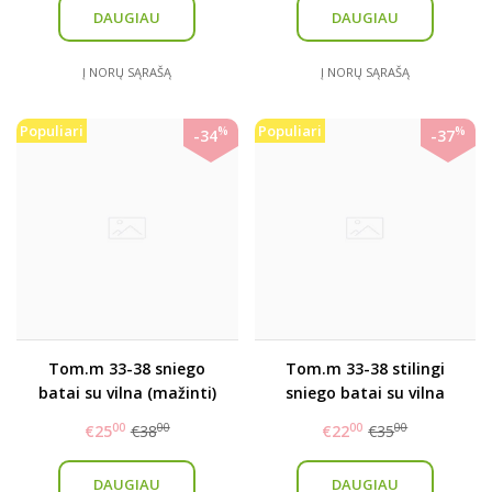
DAUGIAU
DAUGIAU
Į NORŲ SĄRAŠĄ
Į NORŲ SĄRAŠĄ
Populiari
Populiari
%
%
-34
-37
Tom.m 33-38 sniego
Tom.m 33-38 stilingi
batai su vilna (mažinti)
sniego batai su vilna
00
00
00
00
€25
€38
€22
€35
DAUGIAU
DAUGIAU