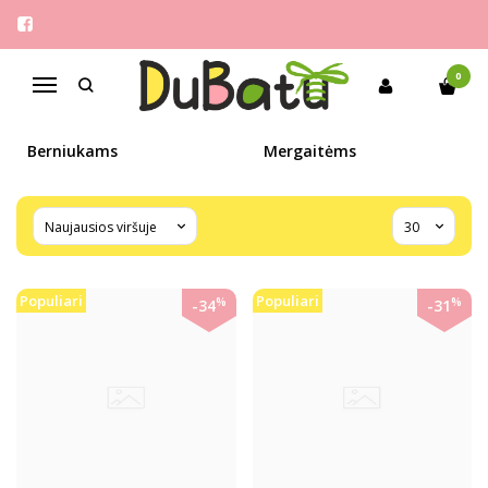
NUOLAIDOS
Pagrindinis
Nuolaidos
0
Navigacija
Berniukams
Mergaitėms
Populiari
Populiari
%
%
-34
-31