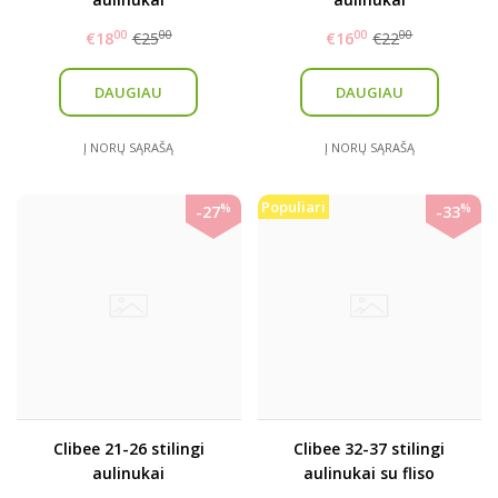
00
00
00
00
€18
€25
€16
€22
DAUGIAU
DAUGIAU
Į NORŲ SĄRAŠĄ
Į NORŲ SĄRAŠĄ
Populiari
%
%
-27
-33
Clibee 21-26 stilingi
Clibee 32-37 stilingi
aulinukai
aulinukai su fliso
pašiltinimu