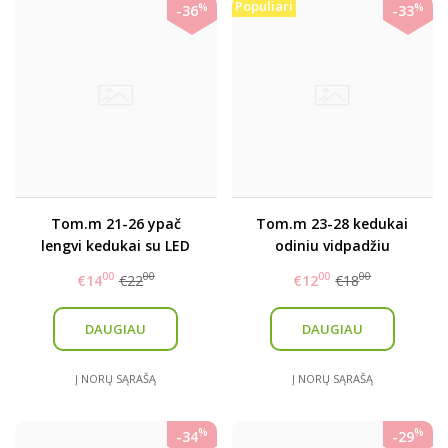
Populiari
%
%
-36
-33
Tom.m 21-26 ypač
Tom.m 23-28 kedukai
lengvi kedukai su LED
odiniu vidpadžiu
00
00
00
00
€14
€22
€12
€18
DAUGIAU
DAUGIAU
Į NORŲ SĄRAŠĄ
Į NORŲ SĄRAŠĄ
%
%
-34
-29