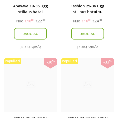
Apawwa 19-36 Ugg
Fashion 25-36 Ugg
stiliaus batai
stiliaus batai su
kniedėmis
00
00
00
00
Nuo
€16
€22
Nuo
€16
€24
DAUGIAU
DAUGIAU
Į NORŲ SĄRAŠĄ
Į NORŲ SĄRAŠĄ
Populiari
Populiari
%
%
-30
-33