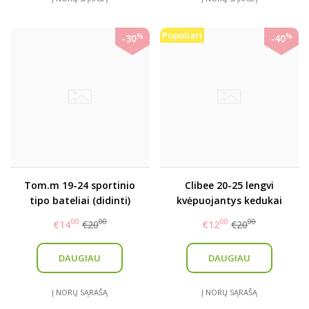
Populiari
%
%
-30
-40
Tom.m 19-24 sportinio
Clibee 20-25 lengvi
tipo bateliai (didinti)
kvėpuojantys kedukai
00
00
00
00
€14
€20
€12
€20
DAUGIAU
DAUGIAU
Į NORŲ SĄRAŠĄ
Į NORŲ SĄRAŠĄ