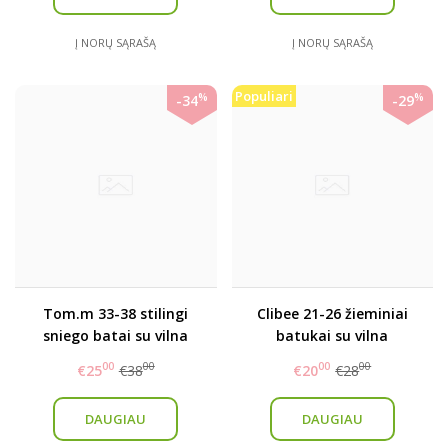
Į NORŲ SĄRAŠĄ
Į NORŲ SĄRAŠĄ
Populiari
%
%
-34
-29
Tom.m 33-38 stilingi
Clibee 21-26 žieminiai
sniego batai su vilna
batukai su vilna
00
00
00
00
€25
€38
€20
€28
DAUGIAU
DAUGIAU