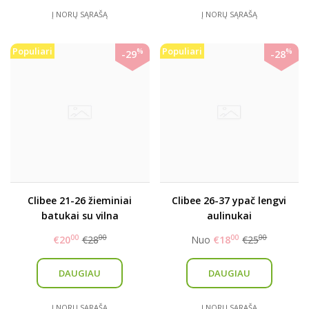
Į NORŲ SĄRAŠĄ
Į NORŲ SĄRAŠĄ
Populiari
Populiari
%
%
-29
-28
Clibee 21-26 žieminiai
Clibee 26-37 ypač lengvi
batukai su vilna
aulinukai
00
00
00
00
€20
€28
Nuo
€18
€25
DAUGIAU
DAUGIAU
Į NORŲ SĄRAŠĄ
Į NORŲ SĄRAŠĄ