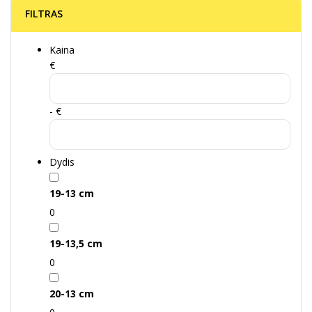
FILTRAS
Kaina
€
- €
Dydis
19-13 cm
0
19-13,5 cm
0
20-13 cm