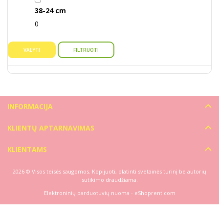
38-24 cm
0
VALYTI
FILTRUOTI
INFORMACIJA
KLIENTŲ APTARNAVIMAS
KLIENTAMS
2026 © Visos teisės saugomos. Kopijuoti, platinti svetainės turinį be autorių
sutikimo draudžiama.
Elektroninių parduotuvių nuoma
-
eShoprent.com