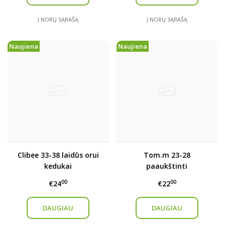
Į NORŲ SĄRAŠĄ
Į NORŲ SĄRAŠĄ
Naujiena
Naujiena
Clibee 33-38 laidūs orui
Tom.m 23-28
kedukai
paaukštinti
kedukai/aulinukai
00
00
€24
€22
DAUGIAU
DAUGIAU