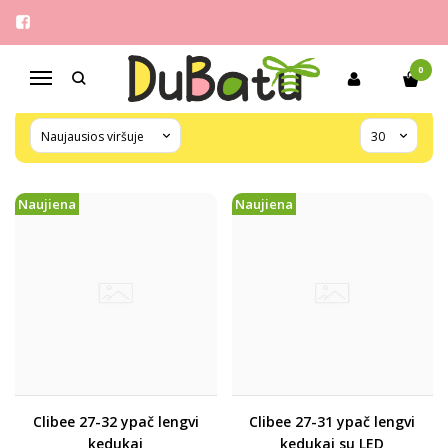
BERNIUKAMS
Pagrindinis
Batukai/kedukai
Berniukams
0
Navigacija
Naujiena
Naujiena
Clibee 27-32 ypač lengvi
Clibee 27-31 ypač lengvi
kedukai
kedukai su LED