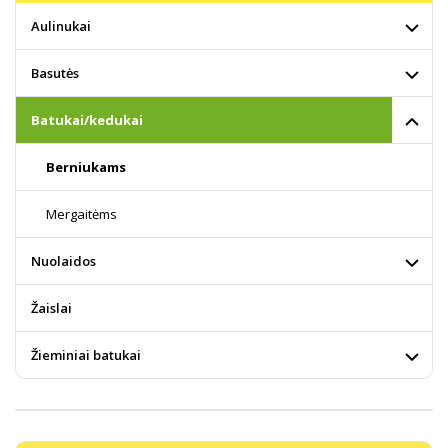
Aulinukai
Basutės
Batukai/kedukai
Berniukams
Mergaitėms
Nuolaidos
Žaislai
Žieminiai batukai