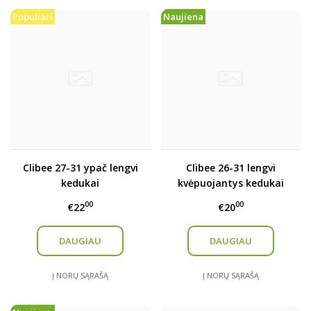
Populiari
Naujiena
Clibee 27-31 ypač lengvi
Clibee 26-31 lengvi
kedukai
kvėpuojantys kedukai
00
00
€22
€20
DAUGIAU
DAUGIAU
Į NORŲ SĄRAŠĄ
Į NORŲ SĄRAŠĄ