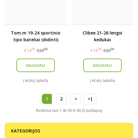
Tom.m 19-24 sportinio
Clibee 21-26 lengvi
tipo bateliai (didinti)
kedukai
00
00
00
00
€14
€20
€10
€20
DAUGIAU
DAUGIAU
Į NORŲ SĄRAŠĄ
Į NORŲ SĄRAŠĄ
1
2
>
>|
Rodoma nuo 1 iki 30 iš 40 (2 puslapių)
KATEGORIJOS