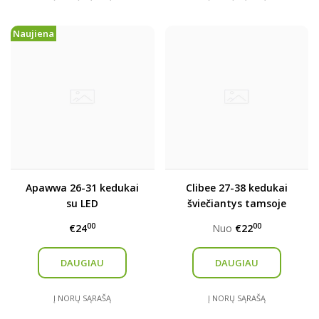
Naujiena
Apawwa 26-31 kedukai
Clibee 27-38 kedukai
su LED
šviečiantys tamsoje
00
00
€24
Nuo
€22
DAUGIAU
DAUGIAU
Į NORŲ SĄRAŠĄ
Į NORŲ SĄRAŠĄ