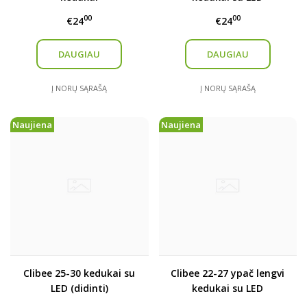
00
00
€24
€24
DAUGIAU
DAUGIAU
Į NORŲ SĄRAŠĄ
Į NORŲ SĄRAŠĄ
Naujiena
Naujiena
Clibee 25-30 kedukai su
Clibee 22-27 ypač lengvi
LED (didinti)
kedukai su LED