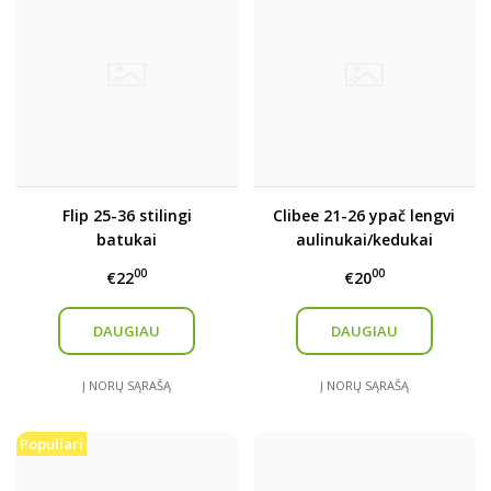
Flip 25-36 stilingi
Clibee 21-26 ypač lengvi
batukai
aulinukai/kedukai
00
00
€22
€20
DAUGIAU
DAUGIAU
Į NORŲ SĄRAŠĄ
Į NORŲ SĄRAŠĄ
Populiari