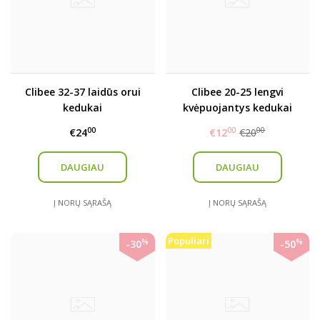
Clibee 32-37 laidūs orui
Clibee 20-25 lengvi
kedukai
kvėpuojantys kedukai
00
00
00
€24
€12
€20
DAUGIAU
DAUGIAU
Į NORŲ SĄRAŠĄ
Į NORŲ SĄRAŠĄ
Populiari
%
%
-30
-50