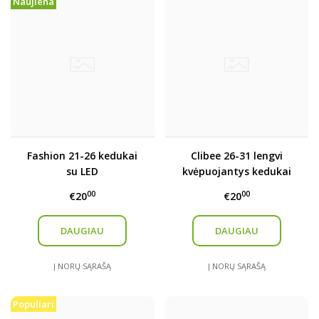
Naujiena
Fashion 21-26 kedukai
Clibee 26-31 lengvi
su LED
kvėpuojantys kedukai
00
00
€20
€20
DAUGIAU
DAUGIAU
Į NORŲ SĄRAŠĄ
Į NORŲ SĄRAŠĄ
Populiari