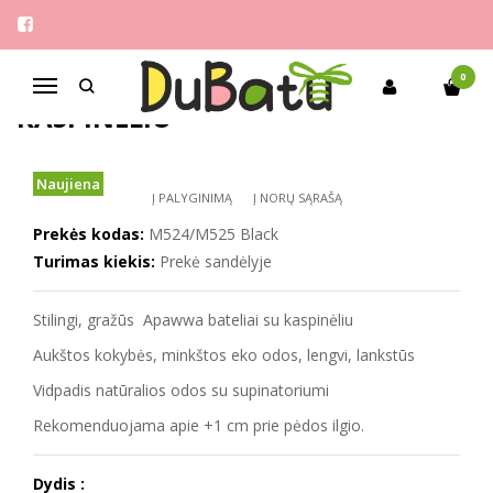
Pagrindinis
Mergaitėms
Apawwa 26-37 bateliai su kaspinėliu
APAWWA 26-37 BATELIAI SU
0
Navigacija
KASPINĖLIU
Naujiena
Į PALYGINIMĄ
Į NORŲ SĄRAŠĄ
Prekės kodas:
M524/M525 Black
Turimas kiekis:
Prekė sandėlyje
Stilingi, gražūs Apawwa bateliai su kaspinėliu
Aukštos kokybės, minkštos eko odos, lengvi, lankstūs
Vidpadis natūralios odos su supinatoriumi
Rekomenduojama apie +1 cm prie pėdos ilgio.
Dydis :