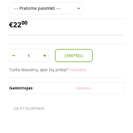
00
€22
Turite klausimų apie šią prekę?
Klauskite
Gamintojas:
Apawwa
(0) ATSILIEPIMAI