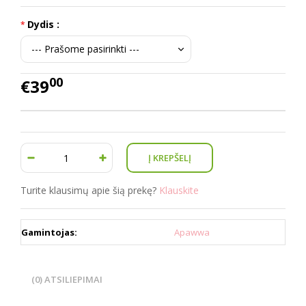
Dydis :
00
€39
Turite klausimų apie šią prekę?
Klauskite
Gamintojas:
Apawwa
(0) ATSILIEPIMAI