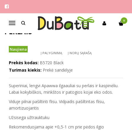
Pagrindinis
Mergaitėms
Apawwa 28-35 ilgaauliai su perlais
APAWWA 28-35 ILGAAULIAI SU
0
Navigacija
PERLAIS
Naujiena
Į PALYGINIMĄ
Į NORŲ SĄRAŠĄ
Prekės kodas:
B5720 Black
Turimas kiekis:
Prekė sandėlyje
Superiniai, lengvi Apawwa ilgaauliai su perlais ir kaspinėliu.
Labai kokybiškos, minkštos ir patogios kojai eko odos.
Viduje pilnai pašiltinti flisu. Vidpadis pašiltintas flisu,
amortizuojantis
Užsisega užtrauktuku
Rekomenduojama apie +0,5-1 cm prie pėdos ilgio