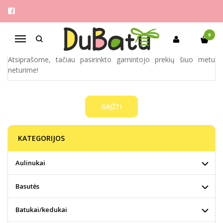
ARTISTA
Pagrindinis
Pirkite pagal gamintoją
ARTISTA
0
Navigacija
Atsiprašome, tačiau pasirinkto gamintojo prekių šiuo metu
neturime!
GRĮŽTI
KATEGORIJOS
Aulinukai
Basutės
Batukai/kedukai