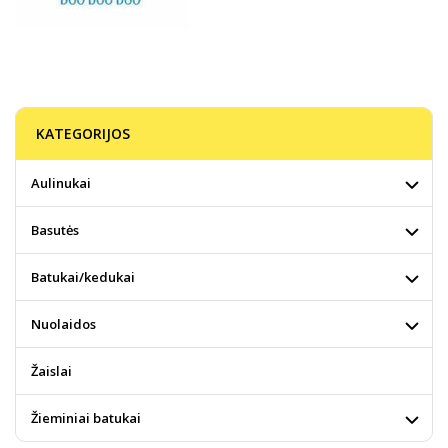
KATEGORIJOS
Aulinukai
Basutės
Batukai/kedukai
Nuolaidos
Žaislai
Žieminiai batukai