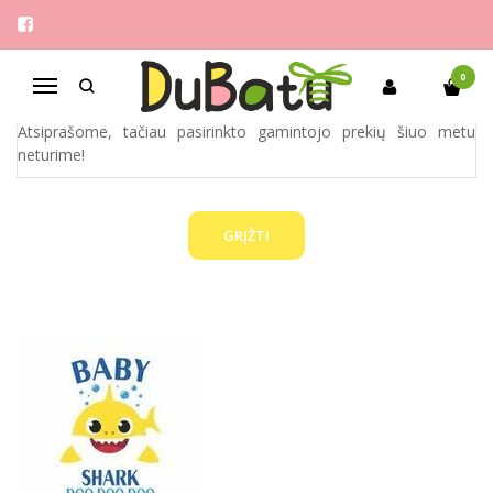
BABY SHARK
Pagrindinis
Pirkite pagal gamintoją
Baby Shark
0
Navigacija
Atsiprašome, tačiau pasirinkto gamintojo prekių šiuo metu
neturime!
GRĮŽTI