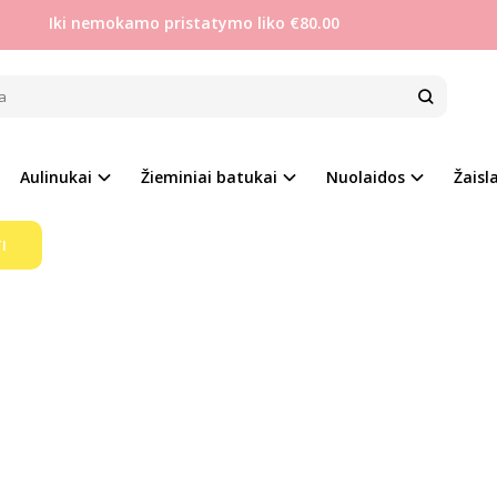
Iki nemokamo pristatymo liko €80.00
AWA
Pirkite pagal gamintoją
BBWAWA
e, tačiau pasirinkto gamintojo prekių šiuo metu neturime!
Aulinukai
Žieminiai batukai
Nuolaidos
Žaisla
I