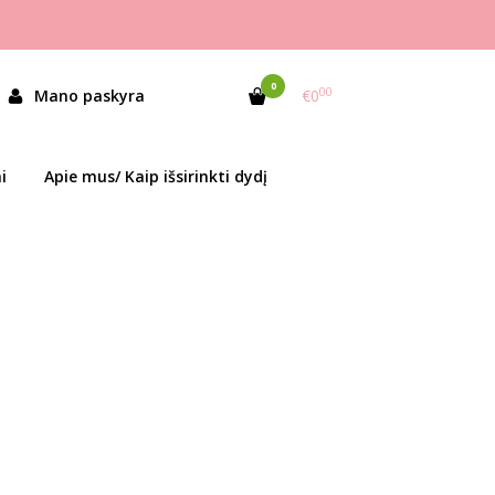
0
00
Mano paskyra
€0
i
Apie mus/ Kaip išsirinkti dydį