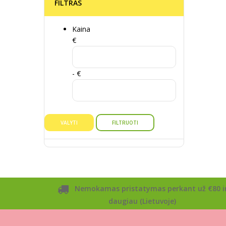
FILTRAS
Kaina
€
- €
VALYTI
FILTRUOTI
Nemokamas pristatymas perkant už €80 i
daugiau (Lietuvoje)