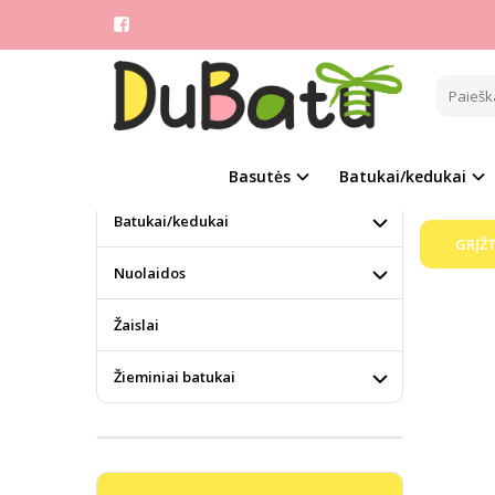
BBW
KATEGORIJOS
Pagrindinis
Aulinukai
Atsiprašom
Basutės
Basutės
Batukai/kedukai
Batukai/kedukai
GRĮŽT
Nuolaidos
Žaislai
Žieminiai batukai