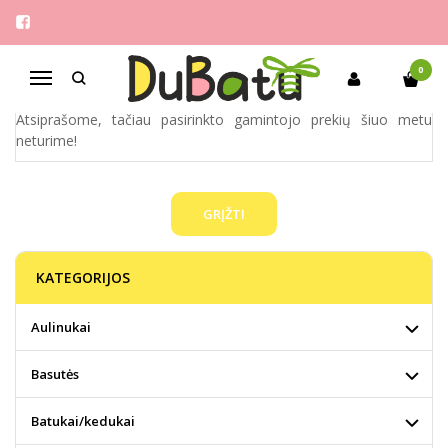
BELUGA
Pagrindinis
Pirkite pagal gamintoją
beluga
0
Navigacija
Atsiprašome, tačiau pasirinkto gamintojo prekių šiuo metu
neturime!
GRĮŽTI
KATEGORIJOS
Aulinukai
Basutės
Batukai/kedukai