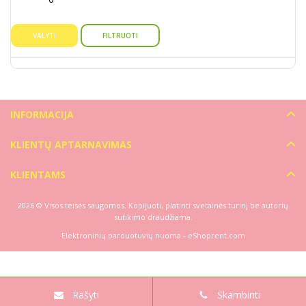
VALYTI
FILTRUOTI
INFORMACIJA
KLIENTŲ APTARNAVIMAS
KLIENTAMS
2026 © Visos teisės saugomos. Kopijuoti, platinti svetainės turinį be autorių
sutikimo draudžiama.
Elektroninių parduotuvių nuoma
-
eShoprent.com
Rašyti
Skambinti