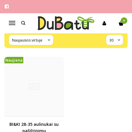
BI & KI
Pagrindinis
Pirkite pagal gamintoją
BI & KI
0
Navigacija
Naujiena
BI&KI 28-35 aulinukai su
pašiltinimu