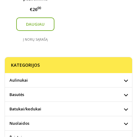
00
€26
DAUGIAU
Į NORŲ SĄRAŠĄ
KATEGORIJOS
Aulinukai
Basutės
Batukai/kedukai
Nuolaidos