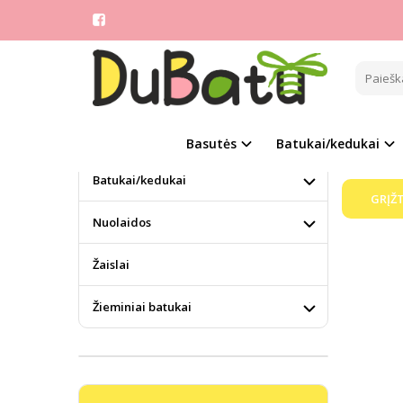
BON
KATEGORIJOS
Pagrindinis
Aulinukai
Atsiprašom
Basutės
Basutės
Batukai/kedukai
Batukai/kedukai
GRĮŽT
Nuolaidos
Žaislai
Žieminiai batukai