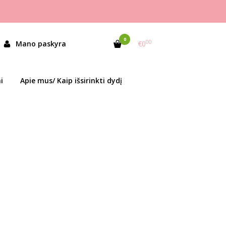
0
00
Mano paskyra
€0
i
Apie mus/ Kaip išsirinkti dydį