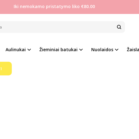
Iki nemokamo pristatymo liko €80.00
A
Pirkite pagal gamintoją
Bona
e, tačiau pasirinkto gamintojo prekių šiuo metu neturime!
Aulinukai
Žieminiai batukai
Nuolaidos
Žaisla
I