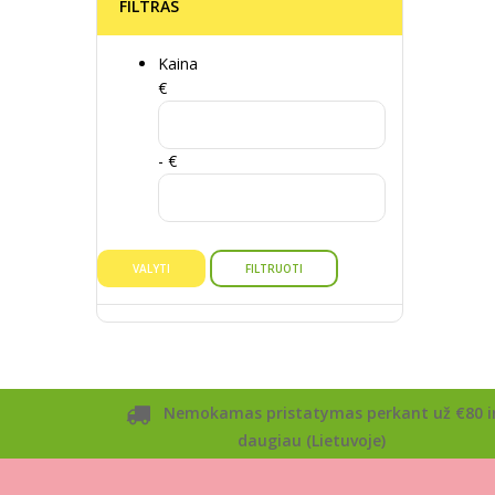
FILTRAS
Kaina
€
- €
VALYTI
FILTRUOTI
Nemokamas pristatymas perkant už €80 i
daugiau (Lietuvoje)