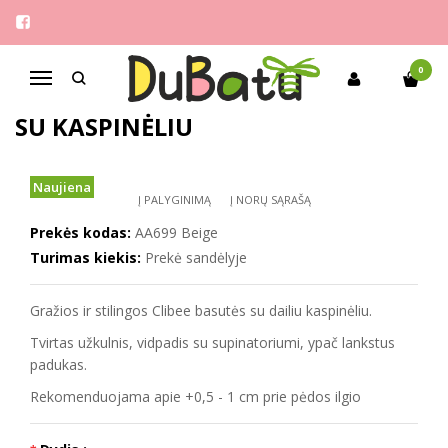
Pagrindinis
Mergaitėms
Clibee 21-26 stilingos basutės su kaspinėliu
0
Navigacija
CLIBEE 21-26 STILINGOS BASUTĖS
SU KASPINĖLIU
Naujiena
Į PALYGINIMĄ
Į NORŲ SĄRAŠĄ
Prekės kodas:
AA699 Beige
Turimas kiekis:
Prekė sandėlyje
Gražios ir stilingos Clibee basutės su dailiu kaspinėliu.
Tvirtas užkulnis, vidpadis su supinatoriumi, ypač lankstus
padukas.
Rekomenduojama apie +0,5 - 1 cm prie pėdos ilgio