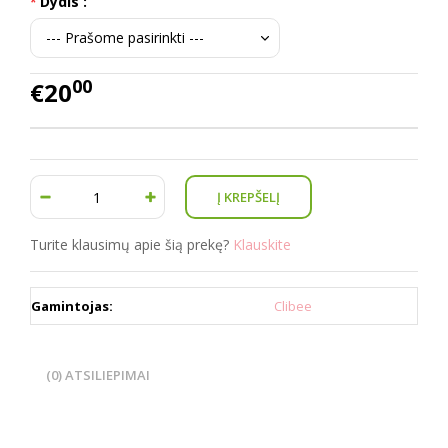
Dydis :
00
€20
Turite klausimų apie šią prekę?
Klauskite
Gamintojas:
Clibee
(0) ATSILIEPIMAI