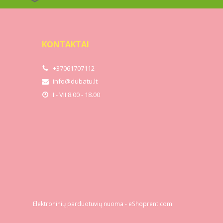
KONTAKTAI
+37061707112
info@dubatu.lt
I - VII 8.00 - 18.00
Elektroninių parduotuvių nuoma
-
eShoprent.com