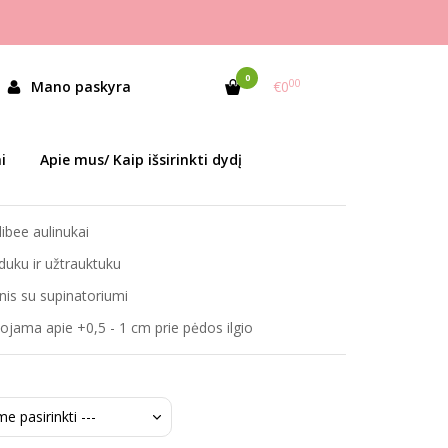
0
00
U
Mano paskyra
€0
as:
P641 Silvery
i
Apie mus/ Kaip išsirinkti dydį
ekis:
Prekė sandėlyje
libee aulinukai
duku ir užtrauktuku
nis su supinatoriumi
ama apie +0,5 - 1 cm prie pėdos ilgio