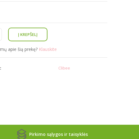
simų apie šią prekę?
Klauskite
:
Clibee
Pirkimo sąlygos ir taisyklės