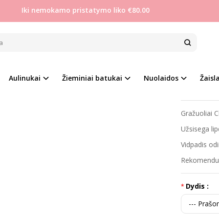
Iki nemokamo pristatymo liko €80.00
Mergaitėms
Clibee 23-28 aulinukai odiniu vidpadžiu
E 23-28 AULINUKAI ODINIU VIDPADŽI
Prekės kod
na
Aulinukai
Žieminiai batukai
Nuolaidos
Žaisla
Į PALYGINIMĄ
Į NORŲ SĄRAŠĄ
Turimas ki
Gražuoliai C
Užsisega lip
Vidpadis odi
Rekomenduoj
Dydis :