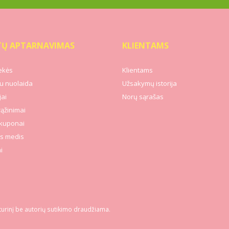
TŲ APTARNAVIMAS
KLIENTAMS
ekės
Klientams
u nuolaida
Užsakymų istorija
ai
Norų sąrašas
rąžinimai
kuponai
s medis
i
turinį be autorių sutikimo draudžiama.