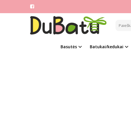
Pagrindinis
CLIBE
Naujie
Basutės
Batukai/kedukai