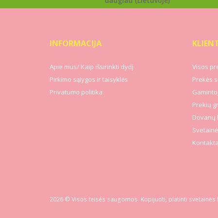
daugiau (Lietuvoje)
INFORMACIJA
KLIEN
Apie mus/ Kaip išsirinkti dydį
Visos pr
Pirkimo sąlygos ir taisyklės
Prekės s
Privatumo politika
Gamintoj
Prekių g
Dovanų 
Svetainė
Kontakta
2026 © Visos teisės saugomos. Kopijuoti, platinti svetainės 