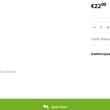
00
€22
Turite klau
Gamintojas
TSILIEPIMAI
r
Apie mus