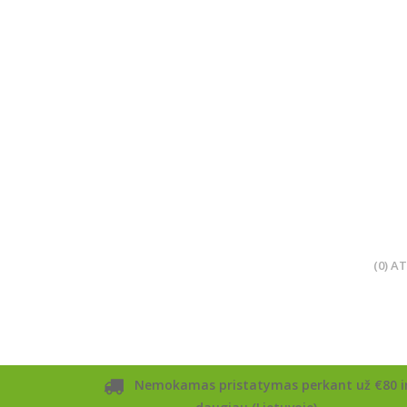
(0) A
Nemokamas pristatymas perkant už €80 i