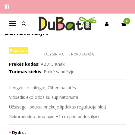
Pagrindinis
Mergaitėms
Clibee 26-31 basutės su dekoracija
CLIBEE 26-31 BASUTĖS SU
0
Navigacija
DEKORACIJA
Populiari
Į PALYGINIMĄ
Į NORŲ SĄRAŠĄ
Prekės kodas:
AB313 Khaki
Turimas kiekis:
Prekė sandėlyje
Lengvos ir stilingos Clibee basutės
Vidpadis eko odos su supinatoriumi
Užsisega lipduku, priekuje lipdukas reguliuoja plotį
Rekomenduojama apie +1 cm prie pėdos ilgio
Dydis :