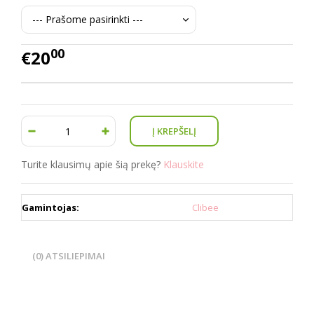
00
€20
Turite klausimų apie šią prekę?
Klauskite
Gamintojas:
Clibee
(0) ATSILIEPIMAI