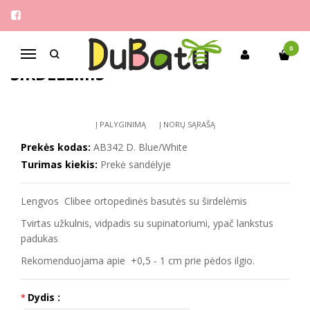
Pagrindinis
Mergaitėms
Clibee 26-31 basutės su širdelėmis
CLIBEE 26-31 BASUTĖS SU
0
Navigacija
ŠIRDELĖMIS
Į PALYGINIMĄ
Į NORŲ SĄRAŠĄ
Prekės kodas:
AB342 D. Blue/White
Turimas kiekis:
Prekė sandėlyje
Lengvos Clibee ortopedinės basutės su širdelėmis
Tvirtas užkulnis, vidpadis su supinatoriumi, ypač lankstus
padukas
Rekomenduojama apie +0,5 - 1 cm prie pėdos ilgio.
Dydis :