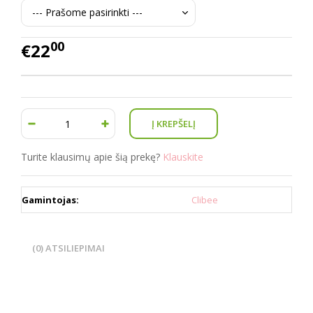
00
€22
Turite klausimų apie šią prekę?
Klauskite
Gamintojas:
Clibee
(0) ATSILIEPIMAI