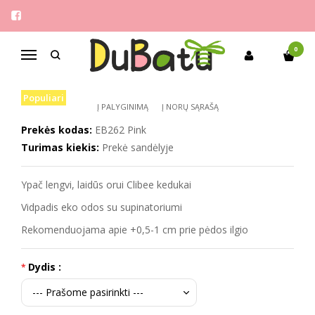
Pagrindinis
Mergaitėms
Clibee 26-31 laidūs orui kedukai
CLIBEE 26-31 LAIDŪS ORUI KEDUKAI
0
Navigacija
Populiari
Į PALYGINIMĄ
Į NORŲ SĄRAŠĄ
Prekės kodas:
EB262 Pink
Turimas kiekis:
Prekė sandėlyje
Ypač lengvi, laidūs orui Clibee kedukai
Vidpadis eko odos su supinatoriumi
Rekomenduojama apie +0,5-1 cm prie pėdos ilgio
Dydis :