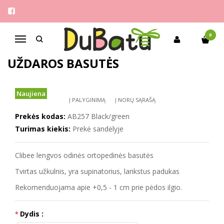
Pagrindinis
Berniukams
Clibee 26-31 odinės ortopedinės uždaros basutės
0
Navigacija
CLIBEE 26-31 ODINĖS ORTOPEDINĖS
UŽDAROS BASUTĖS
Naujiena
Į PALYGINIMĄ
Į NORŲ SĄRAŠĄ
Prekės kodas:
AB257 Black/green
Turimas kiekis:
Prekė sandėlyje
Clibee lengvos odinės ortopedinės basutės
Tvirtas užkulnis, yra supinatorius, lankstus padukas
Rekomenduojama apie +0,5 - 1 cm prie pėdos ilgio.
Dydis :