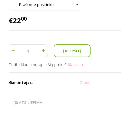
00
€22
Turite klausimų apie šią prekę?
Klauskite
Gamintojas:
Clibee
(0) ATSILIEPIMAI