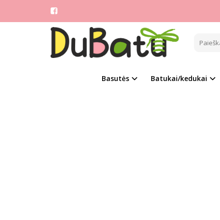
Pagrindinis
CLIBE
Basutės
Batukai/kedukai