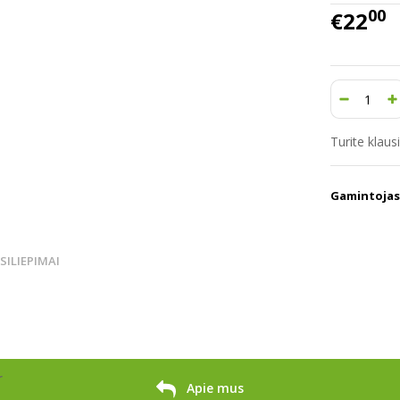
00
€22
Turite klau
Gamintojas
TSILIEPIMAI
r
Apie mus