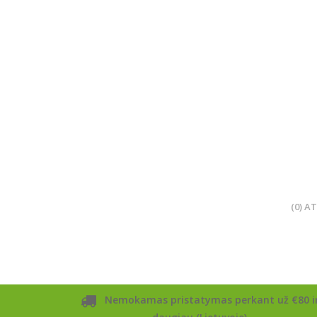
(0) A
Nemokamas pristatymas perkant už €80 i