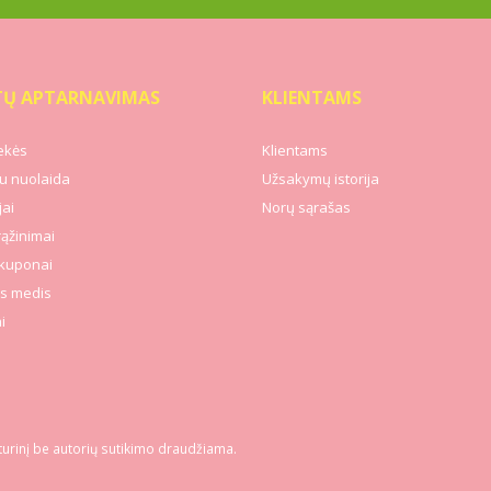
TŲ APTARNAVIMAS
KLIENTAMS
ekės
Klientams
u nuolaida
Užsakymų istorija
ai
Norų sąrašas
rąžinimai
kuponai
s medis
i
turinį be autorių sutikimo draudžiama.