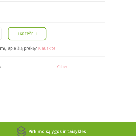
simų apie šią prekę?
Klauskite
:
Clibee
Pirkimo sąlygos ir taisyklės