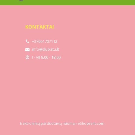
KONTAKTAI
+37061707112
info@dubatu.lt
I - VII 8.00 - 18.00
Elektroninių parduotuvių nuoma
-
eShoprent.com