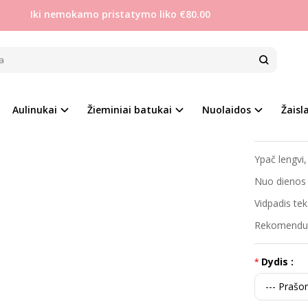
Iki nemokamo pristatymo liko €80.00
Mergaitėms
Clibee 27-38 kedukai šviečiantys tamsoje
E 27-38 KEDUKAI ŠVIEČIANTYS TAMSO
Prekės kod
Aulinukai
Žieminiai batukai
Nuolaidos
Žaisla
Į PALYGINIMĄ
Į NORŲ SĄRAŠĄ
Turimas ki
Ypač lengvi,
Nuo dienos 
Vidpadis tek
Rekomenduoj
Dydis :