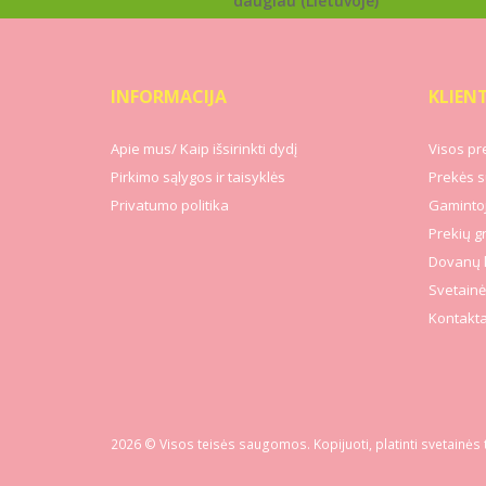
daugiau (Lietuvoje)
INFORMACIJA
KLIEN
Apie mus/ Kaip išsirinkti dydį
Visos pr
Pirkimo sąlygos ir taisyklės
Prekės s
Privatumo politika
Gamintoj
Prekių g
Dovanų 
Svetainė
Kontakta
2026 © Visos teisės saugomos. Kopijuoti, platinti svetainės 