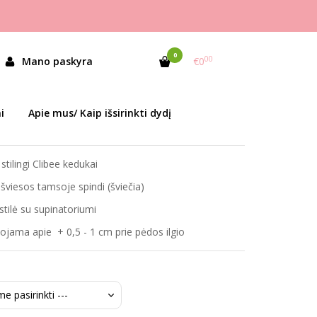
0
00
JE
Mano paskyra
€0
as:
LB995/LC996 Pink
i
Apie mus/ Kaip išsirinkti dydį
ekis:
Prekė sandėlyje
 stilingi Clibee kedukai
šviesos tamsoje spindi (šviečia)
stilė su supinatoriumi
ama apie + 0,5 - 1 cm prie pėdos ilgio