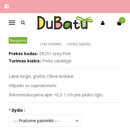
Pagrindinis
Mergaitėms
Clibee 26-31 stilingi kedukai
CLIBEE 26-31 STILINGI KEDUKAI
0
Navigacija
Naujiena
Į PALYGINIMĄ
Į NORŲ SĄRAŠĄ
Prekės kodas:
EB251 Grey/Pink
Turimas kiekis:
Prekė sandėlyje
Labai lengvi, gražūs Clibee kedukai
Vidpadis su supinatoriumi
Rekomenduojama apie +0,5-1 cm prie pėdos ilgio.
Dydis :