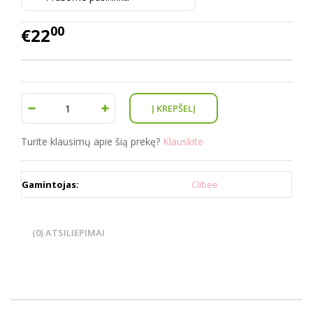
00
€22
Turite klausimų apie šią prekę?
Klauskite
Gamintojas:
Clibee
(0) ATSILIEPIMAI