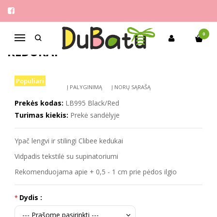
Pagrindinis
Berniukams
Clibee 27-31 ypač lengvi kedukai
CLIBEE 27-31 YPAČ LENGVI
0
Navigacija
KEDUKAI
Populiari
Į PALYGINIMĄ
Į NORŲ SĄRAŠĄ
Prekės kodas:
LB995 Black/Red
Turimas kiekis:
Prekė sandėlyje
Ypač lengvi ir stilingi Clibee kedukai
Vidpadis tekstilė su supinatoriumi
Rekomenduojama apie + 0,5 - 1 cm prie pėdos ilgio
Dydis :