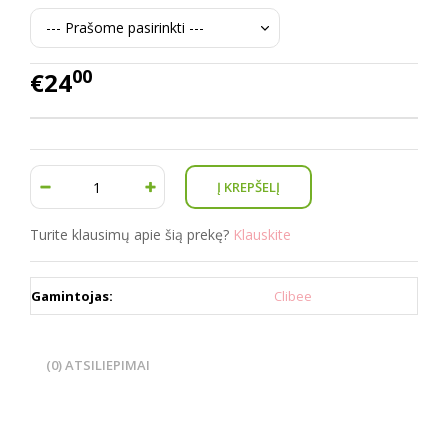
00
€24
Turite klausimų apie šią prekę?
Klauskite
Gamintojas:
Clibee
(0) ATSILIEPIMAI