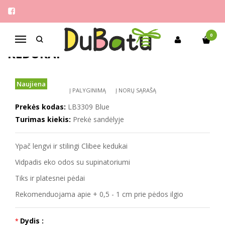
Pagrindinis
Berniukams
Clibee 27-32 ypač lengvi kedukai
CLIBEE 27-32 YPAČ LENGVI
0
Navigacija
KEDUKAI
Naujiena
Į PALYGINIMĄ
Į NORŲ SĄRAŠĄ
Prekės kodas:
LB3309 Blue
Turimas kiekis:
Prekė sandėlyje
Ypač lengvi ir stilingi Clibee kedukai
Vidpadis eko odos su supinatoriumi
Tiks ir platesnei pėdai
Rekomenduojama apie + 0,5 - 1 cm prie pėdos ilgio
Dydis :