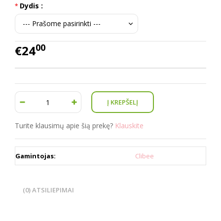
Dydis :
00
€24
Turite klausimų apie šią prekę?
Klauskite
Gamintojas:
Clibee
(0) ATSILIEPIMAI