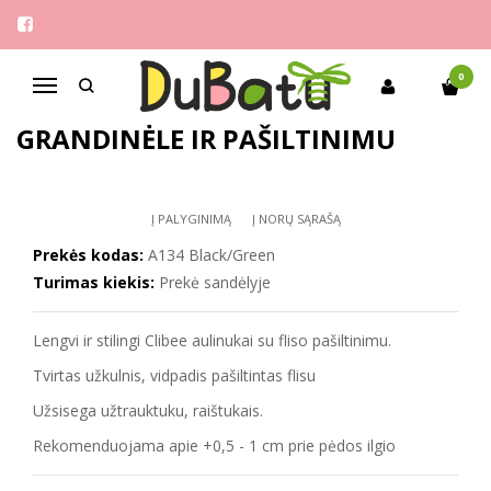
Pagrindinis
Mergaitėms
Clibee 27-32 aulinukai su grandinėle ir pašiltinimu
0
Navigacija
CLIBEE 27-32 AULINUKAI SU
GRANDINĖLE IR PAŠILTINIMU
Į PALYGINIMĄ
Į NORŲ SĄRAŠĄ
Prekės kodas:
A134 Black/Green
Turimas kiekis:
Prekė sandėlyje
Lengvi ir stilingi Clibee aulinukai su fliso pašiltinimu.
Tvirtas užkulnis, vidpadis pašiltintas flisu
Užsisega užtrauktuku, raištukais.
Rekomenduojama apie +0,5 - 1 cm prie pėdos ilgio