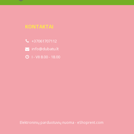
KONTAKTAI
+37061707112
info@dubatu.lt
I - VII 8.00 - 18.00
Elektroninių parduotuvių nuoma
-
eShoprent.com