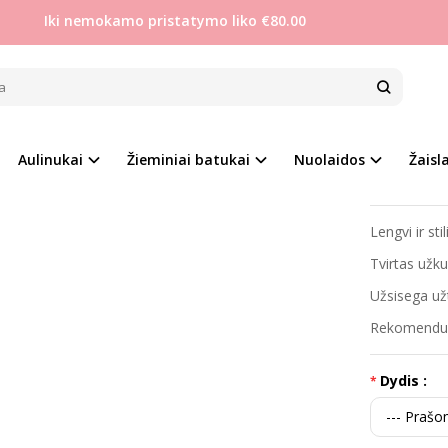
Iki nemokamo pristatymo liko €80.00
Mergaitėms
Clibee 27-37 stilingi aulinukai su minkštu pašiltinimu
E 27-37 STILINGI AULINUKAI SU MIN
Prekės kod
ri
Aulinukai
Žieminiai batukai
Nuolaidos
Žaisla
Į PALYGINIMĄ
Į NORŲ SĄRAŠĄ
Turimas ki
Lengvi ir sti
Tvirtas užkul
Užsisega užt
Rekomenduoj
Dydis :