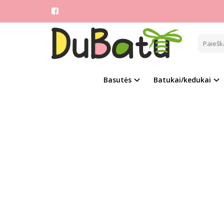
Pagrindinis
CLIBE
Populia
Basutės
Batukai/kedukai