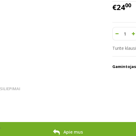
00
€24
Turite klau
Gamintojas
TSILIEPIMAI
r
Apie mus