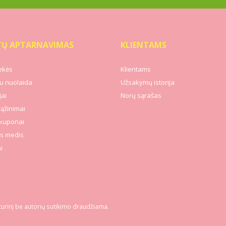
TŲ APTARNAVIMAS
KLIENTAMS
ekės
Klientams
u nuolaida
Užsakymų istorija
ai
Norų sąrašas
rąžinimai
kuponai
s medis
i
turinį be autorių sutikimo draudžiama.