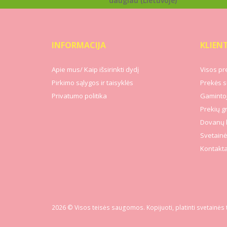
daugiau (Lietuvoje)
INFORMACIJA
KLIEN
Apie mus/ Kaip išsirinkti dydį
Visos pr
Pirkimo sąlygos ir taisyklės
Prekės s
Privatumo politika
Gamintoj
Prekių g
Dovanų 
Svetainė
Kontakta
2026 © Visos teisės saugomos. Kopijuoti, platinti svetainės 