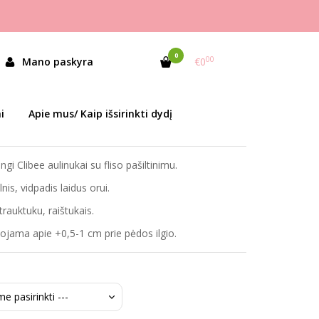
0
00
KŠTU PAŠILTINIMU
Mano paskyra
€0
as:
KB207/KC209 Black/Pink
i
Apie mus/ Kaip išsirinkti dydį
ekis:
Prekė sandėlyje
lingi Clibee aulinukai su fliso pašiltinimu.
nis, vidpadis laidus orui.
rauktuku, raištukais.
ama apie +0,5-1 cm prie pėdos ilgio.