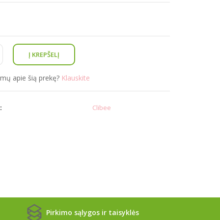
simų apie šią prekę?
Klauskite
:
Clibee
Pirkimo sąlygos ir taisyklės