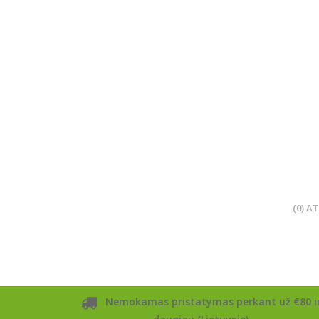
(0) A
Nemokamas pristatymas perkant už €80 i