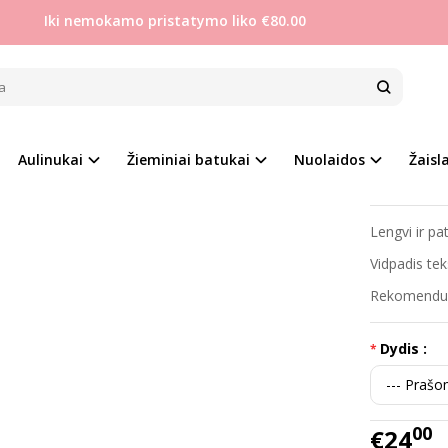
Iki nemokamo pristatymo liko €80.00
Berniukams
Clibee 31-36 stilingi kedukai
E 31-36 STILINGI KEDUKAI
Prekės kod
na
Aulinukai
Žieminiai batukai
Nuolaidos
Žaisla
Į PALYGINIMĄ
Į NORŲ SĄRAŠĄ
Turimas ki
Lengvi ir pa
Vidpadis tek
Rekomenduoj
Dydis :
00
€24