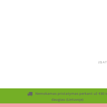
(0) A
Nemokamas pristatymas perkant už €80 i
daugiau (Lietuvoje)