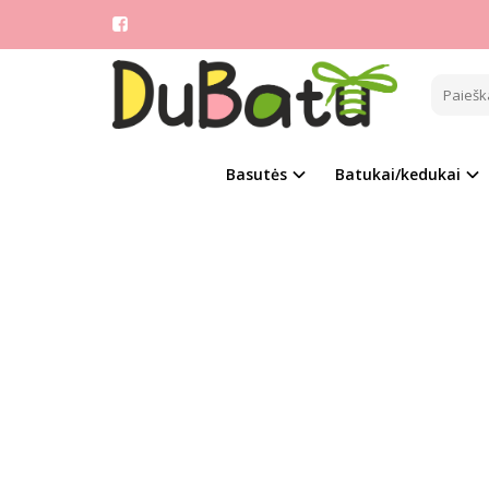
Pagrindinis
CLIBE
Naujie
Basutės
Batukai/kedukai