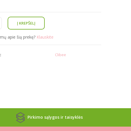
simų apie šią prekę?
Klauskite
:
Clibee
Pirkimo sąlygos ir taisyklės