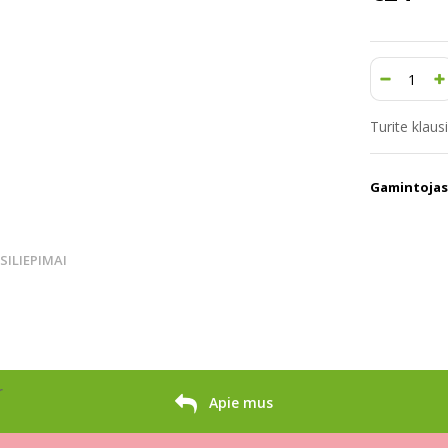
Turite klau
Gamintojas
TSILIEPIMAI
r
Apie mus