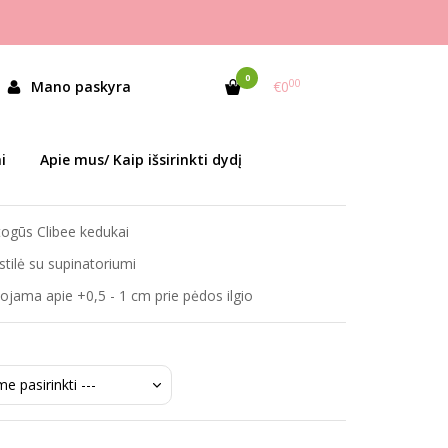
0
00
Mano paskyra
€0
as:
LC1181 Blue/White
i
Apie mus/ Kaip išsirinkti dydį
ekis:
Prekė sandėlyje
togūs Clibee kedukai
stilė su supinatoriumi
ama apie +0,5 - 1 cm prie pėdos ilgio