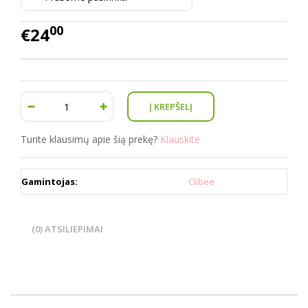
00
€24
Turite klausimų apie šią prekę?
Klauskite
Gamintojas:
Clibee
(0) ATSILIEPIMAI