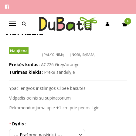
Pagrindinis
Berniukams
Clibee 33-38 basutės odiniu vidpadžiu
CLIBEE 33-38 BASUTĖS ODINIU
0
Navigacija
VIDPADŽIU
Naujiena
Į PALYGINIMĄ
Į NORŲ SĄRAŠĄ
Prekės kodas:
AC726 Grey/orange
Turimas kiekis:
Prekė sandėlyje
Ypač lengvos ir stilingos Clibee basutės
Vidpadis odinis su supinatoriumi
Rekomenduojama apie +1 cm prie pėdos ilgio
Dydis :