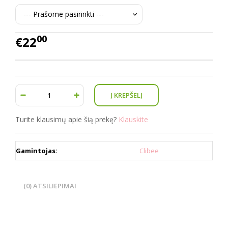
00
€22
Turite klausimų apie šią prekę?
Klauskite
Gamintojas:
Clibee
(0) ATSILIEPIMAI