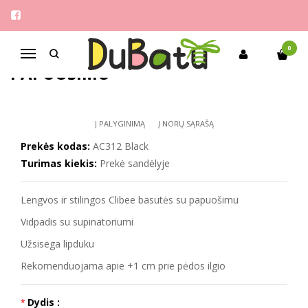
Pagrindinis
Mergaitėms
Clibee 32-37 basutės su papuošimu
CLIBEE 32-37 BASUTĖS SU
0
Navigacija
PAPUOŠIMU
Į PALYGINIMĄ
Į NORŲ SĄRAŠĄ
Prekės kodas:
AC312 Black
Turimas kiekis:
Prekė sandėlyje
Lengvos ir stilingos Clibee basutės su papuošimu
Vidpadis su supinatoriumi
Užsisega lipduku
Rekomenduojama apie +1 cm prie pėdos ilgio
Dydis :