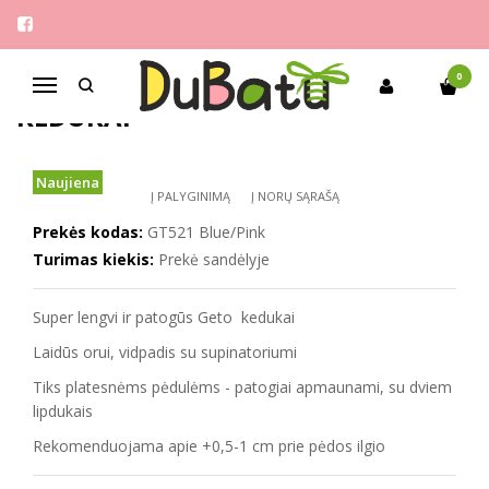
Pagrindinis
Mergaitėms
Gelteo 32-37 ypač lengvi kedukai
GELTEO 32-37 YPAČ LENGVI
0
Navigacija
KEDUKAI
Naujiena
Į PALYGINIMĄ
Į NORŲ SĄRAŠĄ
Prekės kodas:
GT521 Blue/Pink
Turimas kiekis:
Prekė sandėlyje
Super lengvi ir patogūs Geto kedukai
Laidūs orui, vidpadis su supinatoriumi
Tiks platesnėms pėdulėms - patogiai apmaunami, su dviem
lipdukais
Rekomenduojama apie +0,5-1 cm prie pėdos ilgio