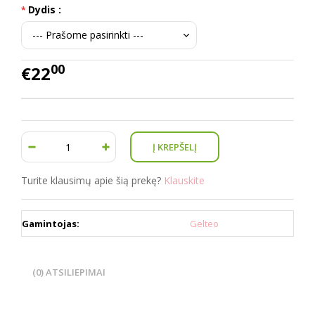
Dydis :
00
€22
Turite klausimų apie šią prekę?
Klauskite
Gamintojas:
Gelteo
(0) ATSILIEPIMAI