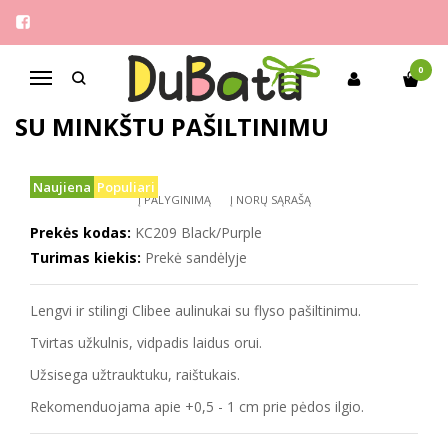
Pagrindinis
Mergaitėms
Clibee 32-37 stilingi aulinukai su minkštu pašiltinimu
0
Navigacija
CLIBEE 32-37 STILINGI AULINUKAI
SU MINKŠTU PAŠILTINIMU
Naujiena
Populiari
Į PALYGINIMĄ
Į NORŲ SĄRAŠĄ
Prekės kodas:
KC209 Black/Purple
Turimas kiekis:
Prekė sandėlyje
Lengvi ir stilingi Clibee aulinukai su flyso pašiltinimu.
Tvirtas užkulnis, vidpadis laidus orui.
Užsisega užtrauktuku, raištukais.
Rekomenduojama apie +0,5 - 1 cm prie pėdos ilgio.