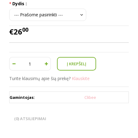
Dydis :
00
€26
Turite klausimų apie šią prekę?
Klauskite
Gamintojas:
Clibee
(0) ATSILIEPIMAI