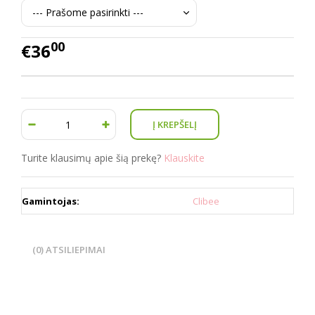
00
€36
Turite klausimų apie šią prekę?
Klauskite
Gamintojas:
Clibee
(0) ATSILIEPIMAI