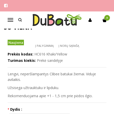
Pagrindinis
Berniukams
Clibee 33-38 žieminiai batukai su vilna
CLIBEE 33-38 ŽIEMINIAI BATUKAI
0
Navigacija
SU VILNA
Naujiena
Į PALYGINIMĄ
Į NORŲ SĄRAŠĄ
Prekės kodas:
HC616 Khaki/Yellow
Turimas kiekis:
Prekė sandėlyje
Lengvi, neperšlampantys Clibee batukai žiemai. Viduje
avilaikis.
Užsisega užtrauktuku ir lipduku.
Rekomenduojama apie +1 - 1,5 cm prie pėdos ilgio.
Dydis :