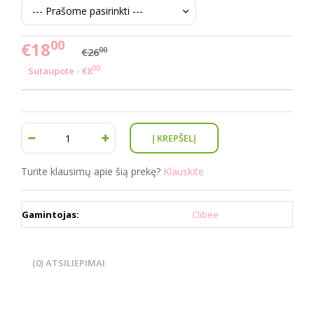
00
€18
00
€26
00
Sutaupote - €8
Turite klausimų apie šią prekę?
Klauskite
Gamintojas:
Clibee
(0) ATSILIEPIMAI