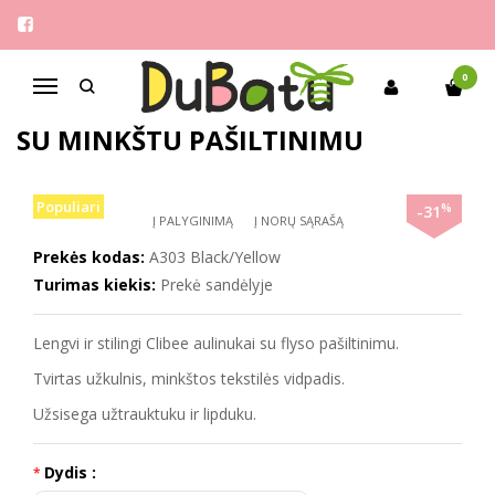
Pagrindinis
Mergaitėms
Clibee 32-37 stilingi aulinukai su minkštu pašiltinimu
0
Navigacija
CLIBEE 32-37 STILINGI AULINUKAI
SU MINKŠTU PAŠILTINIMU
Populiari
%
-31
Į PALYGINIMĄ
Į NORŲ SĄRAŠĄ
Prekės kodas:
A303 Black/Yellow
Turimas kiekis:
Prekė sandėlyje
Lengvi ir stilingi Clibee aulinukai su flyso pašiltinimu.
Tvirtas užkulnis, minkštos tekstilės vidpadis.
Užsisega užtrauktuku ir lipduku.
Dydis :