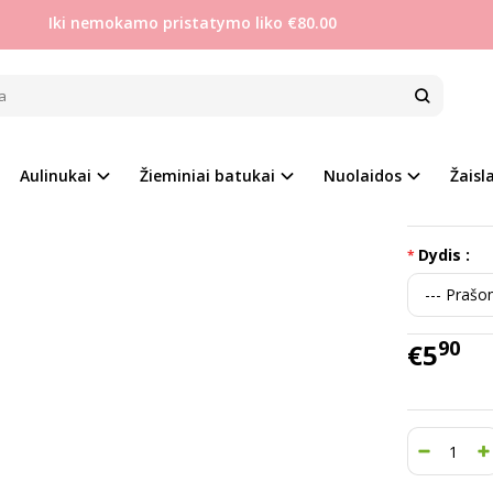
Iki nemokamo pristatymo liko €80.00
Berniukams
Crocs tipo uždari sandaliukai 20-29
 TIPO UŽDARI SANDALIUKAI 20-29
Prekės kod
Aulinukai
Žieminiai batukai
Nuolaidos
Žaisla
Į PALYGINIMĄ
Į NORŲ SĄRAŠĄ
Turimas ki
Dydis :
90
€5