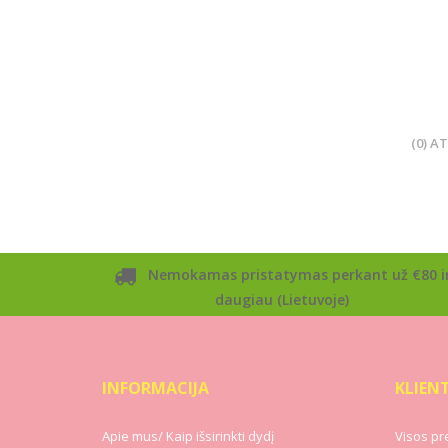
(0) A
Nemokamas pristatymas perkant už €80 i
daugiau (Lietuvoje)
INFORMACIJA
KLIEN
Apie mus/ Kaip išsirinkti dydį
Visos pr