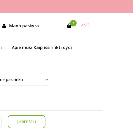
0
00
Mano paskyra
€0
as:
6326 Navy
i
Apie mus/ Kaip išsirinkti dydį
ekis:
Prekė sandėlyje