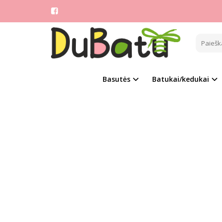
Pagrindinis
CROCS
Basutės
Batukai/kedukai