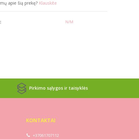
simų apie šią prekę?
Klauskite
:
N/M
Pirkimo sąlygos ir taisyklės
KONTAKTAI
+37061707112