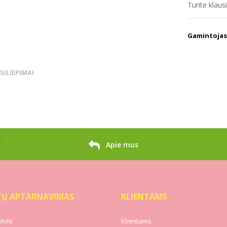
Turite klau
Gamintojas
TSILIEPIMAI
r
Apie mus
TŲ APTARNAVIMAS
KLIENTAMS
ekės
Klientams