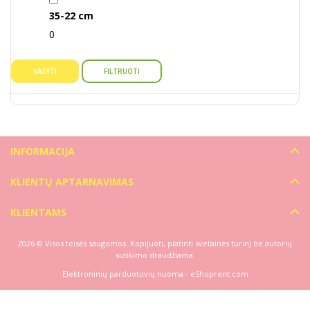
35-22 cm
0
VALYTI
FILTRUOTI
INFORMACIJA
KLIENTŲ APTARNAVIMAS
KLIENTAMS
2026 © Visos teisės saugomos. Kopijuoti, platinti svetainės turinį be autorių
sutikimo draudžiama.
Elektroninių parduotuvių nuoma
-
eShoprent.com