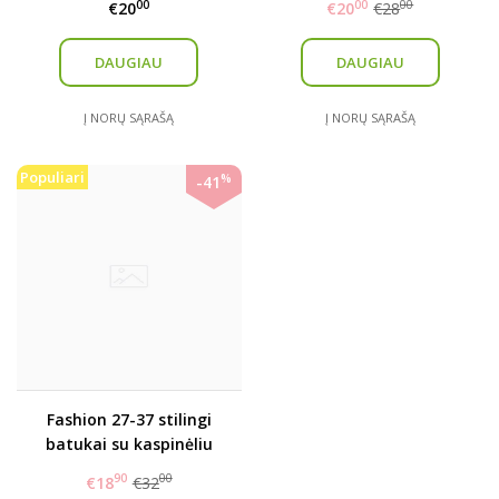
00
00
00
€20
€20
€28
DAUGIAU
DAUGIAU
Į NORŲ SĄRAŠĄ
Į NORŲ SĄRAŠĄ
Populiari
%
-41
Fashion 27-37 stilingi
batukai su kaspinėliu
(mažinti)
90
00
€18
€32