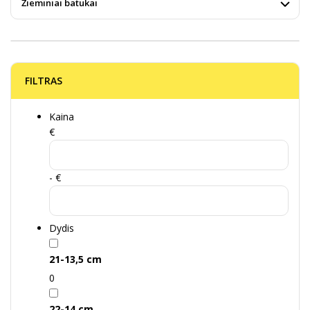
Žieminiai batukai
FILTRAS
Kaina
€
- €
Dydis
21-13,5 cm
0
22-14 cm