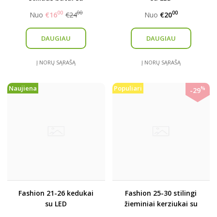
kniedėmis
00
00
00
Nuo
€16
€24
Nuo
€20
DAUGIAU
DAUGIAU
Į NORŲ SĄRAŠĄ
Į NORŲ SĄRAŠĄ
Naujiena
Populiari
%
-29
Fashion 21-26 kedukai
Fashion 25-30 stilingi
su LED
žieminiai kerziukai su
kailiuku (mažinti)