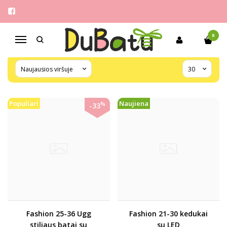
FASHION
Pagrindinis
Pirkite pagal gamintoją
Fashion
0
Navigacija
Populiari
Naujiena
%
-33
Fashion 25-36 Ugg
Fashion 21-30 kedukai
stiliaus batai su
su LED