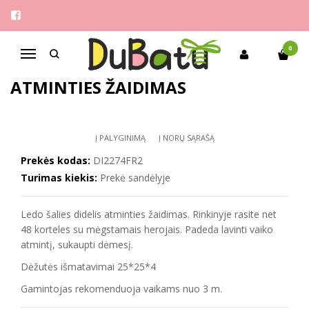
Pagrindinis
Žaislai
FROZEN/ Ledo šalies didelis atminties žaidimas
0
Navigacija
FROZEN/ LEDO ŠALIES DIDELIS
ATMINTIES ŽAIDIMAS
Į PALYGINIMĄ
Į NORŲ SĄRAŠĄ
Prekės kodas:
DI2274FR2
Turimas kiekis:
Prekė sandėlyje
Ledo šalies didelis atminties žaidimas. Rinkinyje rasite net
48 korteles su mėgstamais herojais. Padeda lavinti vaiko
atmintį, sukaupti dėmesį.
Dėžutės išmatavimai 25*25*4
Gamintojas rekomenduoja vaikams nuo 3 m.