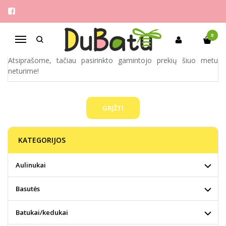
H&D HONDI
Pagrindinis
Pirkite pagal gamintoją
h&d hondi
0
Navigacija
Atsiprašome, tačiau pasirinkto gamintojo prekių šiuo metu
neturime!
GRĮŽTI
KATEGORIJOS
Aulinukai
Basutės
Batukai/kedukai