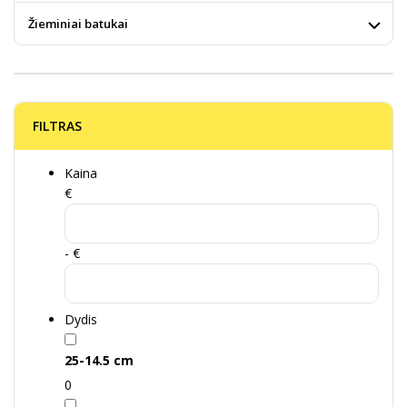
Žieminiai batukai
FILTRAS
Kaina
€
- €
Dydis
25-14.5 cm
0