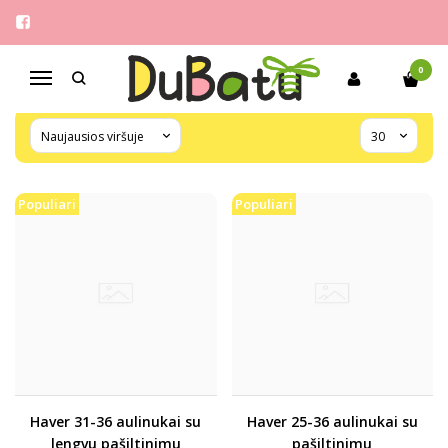
HAVER
Pagrindinis
Pirkite pagal gamintoją
HAVER
0
Navigacija
Populiari
Populiari
Haver 31-36 aulinukai su
Haver 25-36 aulinukai su
lengvu pašiltinimu
pašiltinimu