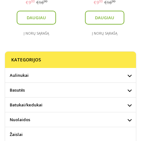
00
00
00
00
€9
€16
€9
€16
DAUGIAU
DAUGIAU
Į NORŲ SĄRAŠĄ
Į NORŲ SĄRAŠĄ
KATEGORIJOS
Aulinukai
Basutės
Batukai/kedukai
Nuolaidos
Žaislai