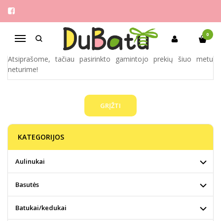
JOHNTOY
Pagrindinis
Pirkite pagal gamintoją
Johntoy
0
Navigacija
Atsiprašome, tačiau pasirinkto gamintojo prekių šiuo metu
neturime!
GRĮŽTI
KATEGORIJOS
Aulinukai
Basutės
Batukai/kedukai