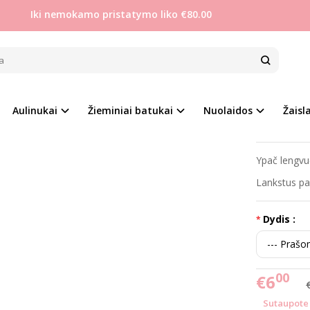
Iki nemokamo pristatymo liko €80.00
Mergaitėms
Fashion 19, 20 d. lengvučiai batukai balerinos su gumele
ON 19, 20 D. LENGVUČIAI BATUKAI B
Prekės kod
%
-50
Aulinukai
Žieminiai batukai
Nuolaidos
Žaisla
Į PALYGINIMĄ
Į NORŲ SĄRAŠĄ
Turimas ki
Ypač lengvu
Lankstus pad
Dydis :
00
€6
Sutaupote 