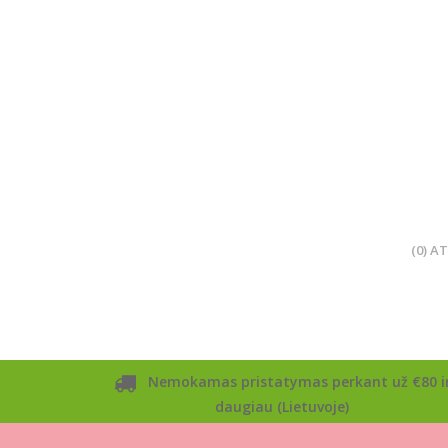
(0) A
Nemokamas pristatymas perkant už €80 i
daugiau (Lietuvoje)