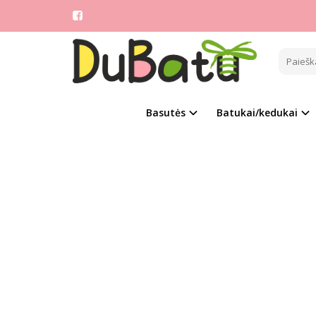
Pagrindinis
FASHI
Basutės
Batukai/kedukai