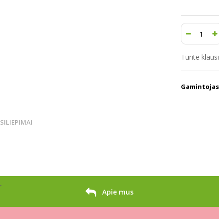
Turite klau
Gamintojas
TSILIEPIMAI
r
Apie mus