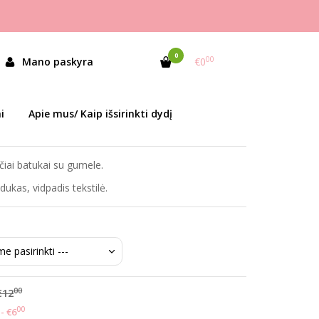
0
00
ALERINOS SU GUMELE
Mano paskyra
€0
as:
ST115 Silver
i
Apie mus/ Kaip išsirinkti dydį
ekis:
Prekė sandėlyje
čiai batukai su gumele.
ukas, vidpadis tekstilė.
00
€12
00
- €6