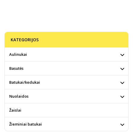
KATEGORIJOS
Aulinukai
Basutės
Batukai/kedukai
Nuolaidos
Žaislai
Žieminiai batukai