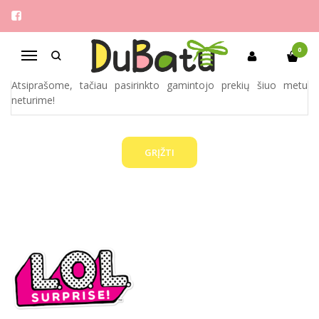
LOL
Pagrindinis
Pirkite pagal gamintoją
LOL
0
Navigacija
Atsiprašome, tačiau pasirinkto gamintojo prekių šiuo metu
neturime!
GRĮŽTI