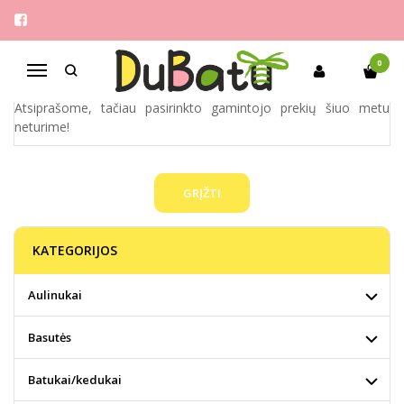
MOOKIE
Pagrindinis
Pirkite pagal gamintoją
Mookie
0
Navigacija
Atsiprašome, tačiau pasirinkto gamintojo prekių šiuo metu
neturime!
GRĮŽTI
KATEGORIJOS
Aulinukai
Basutės
Batukai/kedukai