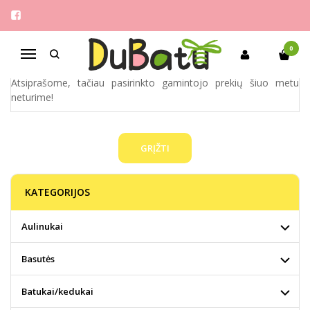
RUIXIN
Pagrindinis
Pirkite pagal gamintoją
Ruixin
0
Navigacija
Atsiprašome, tačiau pasirinkto gamintojo prekių šiuo metu
neturime!
GRĮŽTI
KATEGORIJOS
Aulinukai
Basutės
Batukai/kedukai