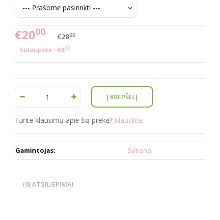
00
€20
00
€28
00
Sutaupote - €8
Turite klausimų apie šią prekę?
Klauskite
Gamintojas:
Sabana
(0) ATSILIEPIMAI