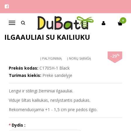
Pagrindinis
Mergaitėms
Sabana 28-35 stilingi žieminiai ilgaauliai su kailiuku
0
Navigacija
SABANA 28-35 STILINGI ŽIEMINIAI
ILGAAULIAI SU KAILIUKU
%
-29
Į PALYGINIMĄ
Į NORŲ SĄRAŠĄ
Prekės kodas:
C1705H-1 Black
Turimas kiekis:
Prekė sandėlyje
Lengvi ir stilingi žieminiai ilgaauliai.
Viduje šiltas kailiukas, neslystantis padukas.
Rekomenduojama +1 - 1,5 cm prie pėdos ilgio.
Dydis :