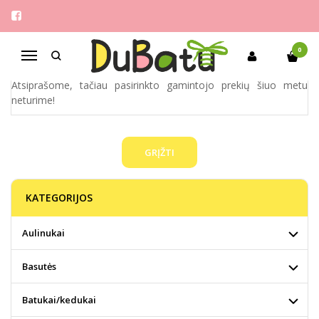
SANDIC
Pagrindinis
Pirkite pagal gamintoją
Sandic
0
Navigacija
Atsiprašome, tačiau pasirinkto gamintojo prekių šiuo metu
neturime!
GRĮŽTI
KATEGORIJOS
Aulinukai
Basutės
Batukai/kedukai