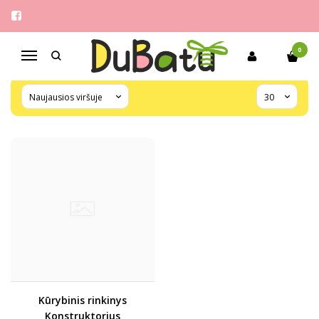
SES CREATIVE
Pagrindinis
Pirkite pagal gamintoją
SES creative
0
Navigacija
Kūrybinis rinkinys
Konstruktorius