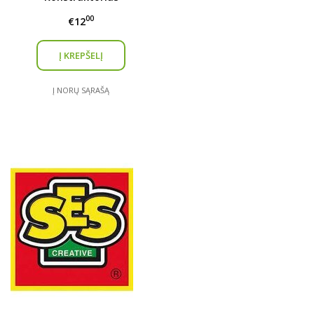
00
€12
Į NORŲ SĄRAŠĄ