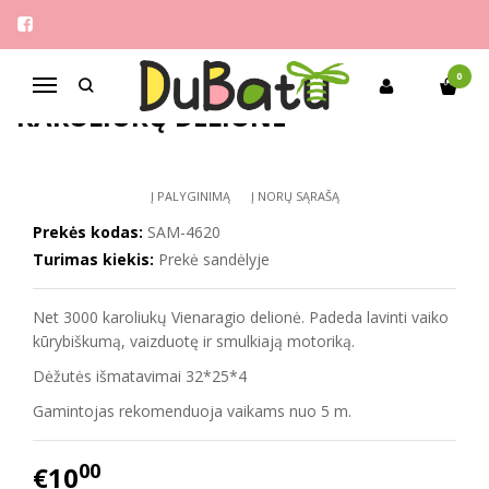
Pagrindinis
Žaislai
UNICORN/ Vienaragio 3000 karoliukų delionė
UNICORN/ VIENARAGIO 3000
0
Navigacija
KAROLIUKŲ DELIONĖ
Į PALYGINIMĄ
Į NORŲ SĄRAŠĄ
Prekės kodas:
SAM-4620
Turimas kiekis:
Prekė sandėlyje
Net 3000 karoliukų Vienaragio delionė. Padeda lavinti vaiko
kūrybiškumą, vaizduotę ir smulkiają motoriką.
Dėžutės išmatavimai 32*25*4
Gamintojas rekomenduoja vaikams nuo 5 m.
00
€10