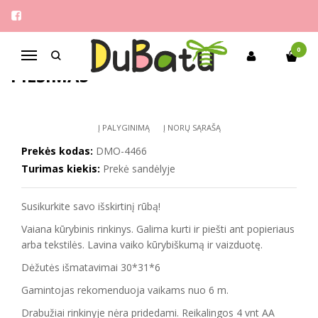
Pagrindinis
Žaislai
VAIANA kūrybinis rinkinis piešimas
VAIANA KŪRYBINIS RINKINIS
0
Navigacija
PIEŠIMAS
Į PALYGINIMĄ
Į NORŲ SĄRAŠĄ
Prekės kodas:
DMO-4466
Turimas kiekis:
Prekė sandėlyje
Susikurkite savo išskirtinį rūbą!
Vaiana kūrybinis rinkinys. Galima kurti ir piešti ant popieriaus
arba tekstilės. Lavina vaiko kūrybiškumą ir vaizduotę.
Dėžutės išmatavimai 30*31*6
Gamintojas rekomenduoja vaikams nuo 6 m.
Drabužiai rinkinyje nėra pridedami. Reikalingos 4 vnt AA