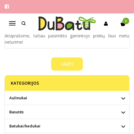
YOUSDA
Pagrindinis
Pirkite pagal gamintoją
Yousda
0
Navigacija
Atsiprašome, tačiau pasirinkto gamintojo prekių šiuo metu
neturime!
GRĮŽTI
KATEGORIJOS
Aulinukai
Basutės
Batukai/kedukai