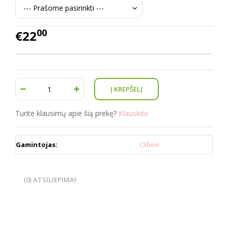
00
€22
Turite klausimų apie šią prekę?
Klauskite
Gamintojas:
Clibee
(0) ATSILIEPIMAI