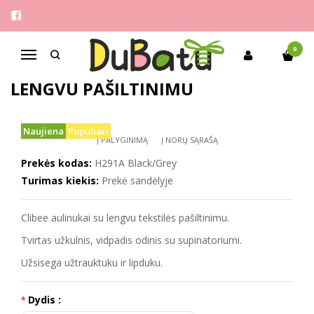
Pagrindinis
Berniukams
Clibee 21-26 aulinukai su lengvu pašiltinimu
0
Navigacija
CLIBEE 21-26 AULINUKAI SU
LENGVU PAŠILTINIMU
Naujiena
Populiari
Į PALYGINIMĄ
Į NORŲ SĄRAŠĄ
Prekės kodas:
H291A Black/Grey
Turimas kiekis:
Prekė sandėlyje
Clibee aulinukai su lengvu tekstilės pašiltinimu.
Tvirtas užkulnis, vidpadis odinis su supinatoriumi.
Užsisega užtrauktuku ir lipduku.
Dydis :