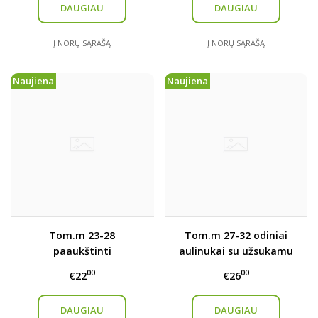
DAUGIAU
DAUGIAU
Į NORŲ SĄRAŠĄ
Į NORŲ SĄRAŠĄ
Naujiena
Naujiena
Tom.m 23-28
Tom.m 27-32 odiniai
paaukštinti
aulinukai su užsukamu
kedukai/aulinukai
užsegimu
00
00
€22
€26
DAUGIAU
DAUGIAU