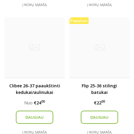
Į NORŲ SĄRAŠĄ
Į NORŲ SĄRAŠĄ
Populiari
Clibee 26-37 paaukštinti
Flip 25-36 stilingi
kedukai/aulinukai
batukai
00
00
Nuo
€24
€22
DAUGIAU
DAUGIAU
Į NORŲ SĄRAŠĄ
Į NORŲ SĄRAŠĄ