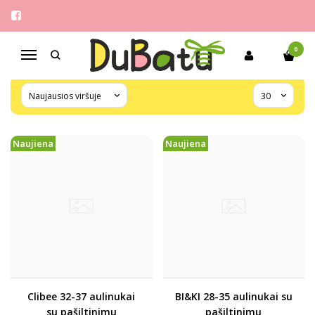
BERNIUKAMS
Pagrindinis
Berniukams
0
Navigacija
Naujiena
Naujiena
Clibee 32-37 aulinukai
BI&KI 28-35 aulinukai su
su pašiltinimu
pašiltinimu