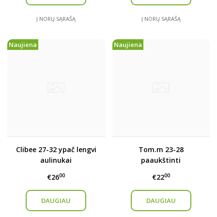
Į NORŲ SĄRAŠĄ
Į NORŲ SĄRAŠĄ
Naujiena
Naujiena
Clibee 27-32 ypač lengvi
Tom.m 23-28
aulinukai
paaukštinti
kedukai/aulinukai
00
00
€26
€22
DAUGIAU
DAUGIAU