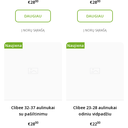
00
00
€28
€28
DAUGIAU
DAUGIAU
Į NORŲ SĄRAŠĄ
Į NORŲ SĄRAŠĄ
Naujiena
Naujiena
Clibee 32-37 aulinukai
Clibee 23-28 aulinukai
su pašiltinimu
odiniu vidpadžiu
00
00
€28
€22