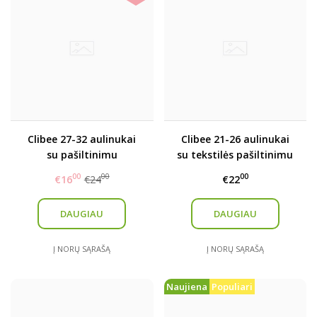
Clibee 27-32 aulinukai
Clibee 21-26 aulinukai
su pašiltinimu
su tekstilės pašiltinimu
00
00
00
€16
€24
€22
DAUGIAU
DAUGIAU
Į NORŲ SĄRAŠĄ
Į NORŲ SĄRAŠĄ
Naujiena
Populiari