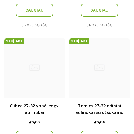
DAUGIAU
DAUGIAU
Į NORŲ SĄRAŠĄ
Į NORŲ SĄRAŠĄ
Naujiena
Naujiena
Clibee 27-32 ypač lengvi
Tom.m 27-32 odiniai
aulinukai
aulinukai su užsukamu
užsegimu
00
00
€26
€26