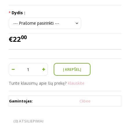
Dydis :
00
€22
Turite klausimų apie šią prekę?
Klauskite
Gamintojas:
Clibee
(0) ATSILIEPIMAI