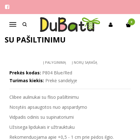
Pagrindinis
Berniukams
Clibee 26-31 lengvi aulinukai su pašiltinimu
0
Navigacija
CLIBEE 26-31 LENGVI AULINUKAI
SU PAŠILTINIMU
Į PALYGINIMĄ
Į NORŲ SĄRAŠĄ
Prekės kodas:
P804 Blue/Red
Turimas kiekis:
Prekė sandėlyje
Clibee aulinukai su fliso pašiltinimu
Nosytės apsaugotos nuo apspardymo
Vidpadis odinis su supinatoriumi
Užsisega lipdukais ir užtrauktuku
Rekomenduojama apie +0,5 - 1 cm prie pėdos ilgio.