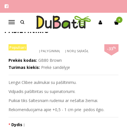
Pagrindinis
Berniukams
Clibee 27-32 aulinukai su pašiltinimu
CLIBEE 27-32 AULINUKAI SU
0
Navigacija
PAŠILTINIMU
Populiari
%
-33
Į PALYGINIMĄ
Į NORŲ SĄRAŠĄ
Prekės kodas:
GB80 Brown
Turimas kiekis:
Prekė sandėlyje
Lengvi Clibee aulinukai su pašiltinimu.
Vidpadis pašiltintas su supinatoriumi.
Puikiai tiks šaltesniam rudeniui ar nešaltai žiemai.
Rekomenduojama apie +0,5 - 1 cm prie pėdos ilgio.
Dydis :