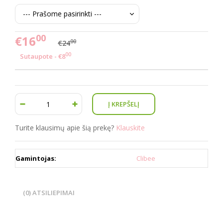
00
€16
00
€24
00
Sutaupote - €8
Turite klausimų apie šią prekę?
Klauskite
Gamintojas:
Clibee
(0) ATSILIEPIMAI